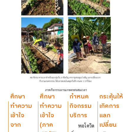
ภาพกิจกรรมงานเกษตรสะสมเวลา
1
ศึกษา
2
ศึกษา
3
กำหนด
4
กระตุ้นให้
ทำความ
ทำความ
กิจกรรม
เกิดการ
เข้าใจ
เข้าใจ
บริการ
แลก
จาก
(ภาค
เปลี่ยน
พอโควิด