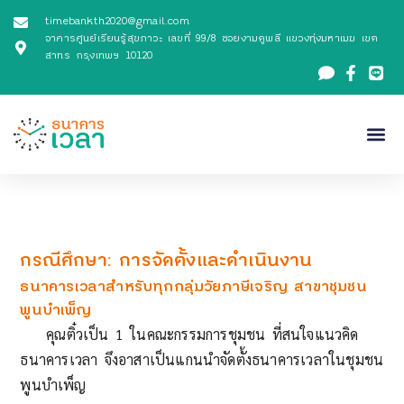
timebankth2020@gmail.com
อาคารศูนย์เรียนรู้สุขภาวะ เลขที่ 99/8 ซอยงามดูพลี แขวงทุ่งมหาเมฆ เขต
สาทร กรุงเทพฯ 10120
แนวคิดและภาพรวม
วิธีการจัดตั้ง (How-To)
เครื่องมือและคู่มือ
เข้าสู่ระบบ/ลงท
กรณีศึกษา: การจัดตั้งและดำเนินงาน
ธนาคารเวลาสำหรับทุกกลุ่มวัยภาษีเจริญ สาขาชุมชน
พูนบำเพ็ญ
คุณติ๋วเป็น 1 ในคณะกรรมการชุมชน ที่สนใจแนวคิด
ธนาคารเวลา จึงอาสาเป็นแกนนำจัดตั้งธนาคารเวลาในชุมชน
พูนบำเพ็ญ