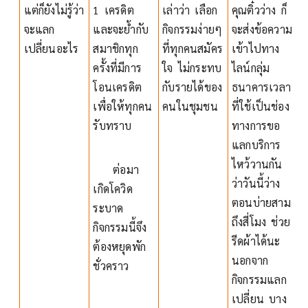
แต่ก็ยังไม่รู้ว่า
1 เครดิต
เล่าว่า เลือก
คุณติ๋วว่าง ก็
จะแลก
และจะย้ำกับ
กิจกรรมง่ายๆ
จะส่งข้อความ
เปลี่ยนอะไร
สมาชิกทุก
ที่ทุกคนสมัคร
เข้าไปทาง
ครั้งที่มีการ
ใจ ไม่กระทบ
ไลน์กลุ่ม
โอนเครดิต
กับรายได้ของ
ธนาคารเวลา
เพื่อให้ทุกคน
คนในชุมชน
ที่ใช้เป็นช่อง
รับทราบ
ทางการขอ
แลกบริการ
ไหว้วานกัน
ต่อมา
ว่าวันนี้ว่าง
เกิดโควิด
ตอนบ่ายสาม
ระบาด
ถึงสี่โมง ช่วย
กิจกรรมนี้จึง
รีดผ้าได้นะ
ต้องหยุดพัก
นอกจาก
ชั่วคราว
กิจกรรมแลก
เปลี่ยน บาง