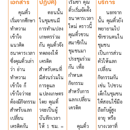
เอกสาร
ปฏิบัติ)
บริการ
เริ่มซา คุณ
ติ๋วเริ่มจัดตั้ง
คุณติ๋ว
ตอนนั้น
นอกจาก
ธนาคารเวลา
เริ่มจากศึกษา
ในชุมชนมี
นั้น คุณติ๋วยัง
ใหม่ คราวนี้
ทำความ
การทำแปลง
พยายามไป
คุณติ๋วชวน
เข้าใจ
เกษตรร่วม
ชักชวนคนใน
สมาชิกใน
แนวคิด
กัน คุณติ๋วจึง
ชุมชน
ชุมชนมา
ธนาคารเวลา
ทดลองให้
เป็นการส่วน
ประชุมร่วม
ซึ่งคุณติ๋วเล่า
เครดิต
ตัวให้แลก
กัน เพื่อ
ว่า อ่าน
สำหรับคนที่
เปลี่ยน
กำหนด
ทำความ
มีส่วนร่วมใน
กิจกรรมกัน
กิจกรรม
เข้าใจ ก็
การดูแล
เช่น ไปชวน
สำหรับการ
เข้าใจว่าจะ
แปลงเกษตร
เด็กในชุมชน
แลกเปลี่ยน
ต้องมีกิจกรรม
โดย คุณติ๋
ให้สอนใช้มือ
เครดิต
สำหรับแลก
วจะเป็นผู้
ถือกับผู้สูง
เปลี่ยน
บันทึกเวลา
อายุ หรือ
เครดิตกัน
ให้ 1 ชม. =
คุณติ๋ว
บางเวลาที่